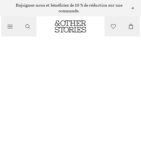
ACCESSOIRES POUR CHEVEUX
Rejoignez-nous et bénéficiez de 10 % de réduction sur une
commande.
MINI BARRETTE ÉCAILLE DE TORTUE
/
CHF 25
ACCESSOIRES
BRUN/ÉCAILLE DE TORTUE
ONESIZE
TAILLE