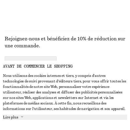
DÉCOUVRIR TOUTES LES ACCESSOIRES POUR
CHEVEUX
Rejoignez-nous et bénéficiez de 10% de réduction sur
une commande.
CREATE ACCOUNT
AVANT DE COMMENCER LE SHOPPING
Nous utilisons des cookies internes et tiers, y compris d'autres
technologies de suivi provenant d'éditeurs tiers, pour vous offrir toutes les
NOUS CONTACTER
fonctionnalités de notre site Web, personnaliser votre expérience
utilisateur, réaliser des analyses et diffuser des publicités personnalisées
Nous contacter
Instagram
sur nos sites Web, applications et newsletters sur Internet et via les
SERVICE CLIENT
plateformes de médias sociaux. À cette fin, nous recueillons des
Trouver un magasin
Pinterest
informations sur l'utilisateur, ses habitudes de navigation et son appareil.
Paiement
À PROPOS
Affilié(e)s
Facebook
Lire plus
Livraison
À propos de nous
Emplois
Youtube
Retour et remboursement