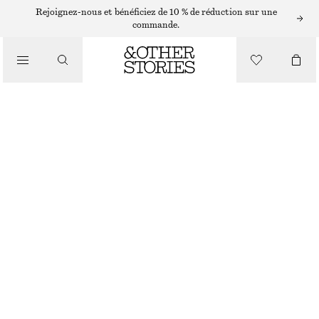
COLLIERS
Rejoignez-nous et bénéficiez de 10 % de réduction sur une
commande.
/
BIJOUX
COLLIER À CHAÎNE MÉLANGÉE
/
ACCESSOIRES
CHF 39
RUPTURE DE STOCK
DORÉ
ONESIZE
TAILLE