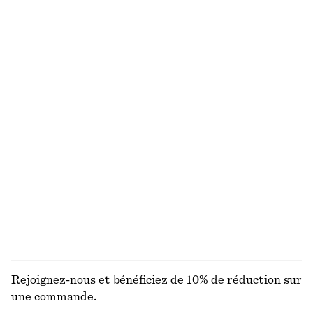
Robe midi en satin sans manches
Pantalon en satin à enfiler
chf 139
chf 129
Nouveauté
Nouveauté
+
8
+
1
Robe midi en satin sans manches
Sac fourre-tout en cuir imprimé zèbre
chf 139
chf 249
Nouveauté
+
8
Lunettes de soleil à monture ovale
Robe midi à smocks en coton
chf 49
chf 119
100% coton
+
1
DÉCOUVRIR TOUTES LES BIJOUX
Rejoignez-nous et bénéficiez de 10% de réduction sur
une commande.