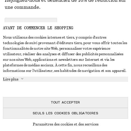
Rejoignez-nous et bénéficiez de 10% de réduction sur
une commande.
CREATE ACCOUNT
AVANT DE COMMENCER LE SHOPPING
Nous utilisons des cookies internes et tiers, y compris d'autres
technologies de suivi provenant d'éditeurs tiers, pour vous offrir toutes les
NOUS CONTACTER
fonctionnalités de notre site Web, personnaliser votre expérience
utilisateur, réaliser des analyses et diffuser des publicités personnalisées
Nous contacter
Instagram
sur nos sites Web, applications et newsletters sur Internet et via les
SERVICE CLIENT
plateformes de médias sociaux. À cette fin, nous recueillons des
Trouver un magasin
Pinterest
informations sur l'utilisateur, ses habitudes de navigation et son appareil.
Paiement
À PROPOS
Affilié(e)s
Facebook
Lire plus
Livraison
À propos de nous
Emplois
Youtube
Retour et remboursement
En cours de réalisation
Presse
TikTok
FAQ
TOUT ACCEPTER
Guide des tailles
SEULS LES COOKIES OBLIGATOIRES
Réduction étudiant
© 2026 & OTHER STORIES
Paramètres des cookies et des services
Règlement extrajudiciaire des litiges