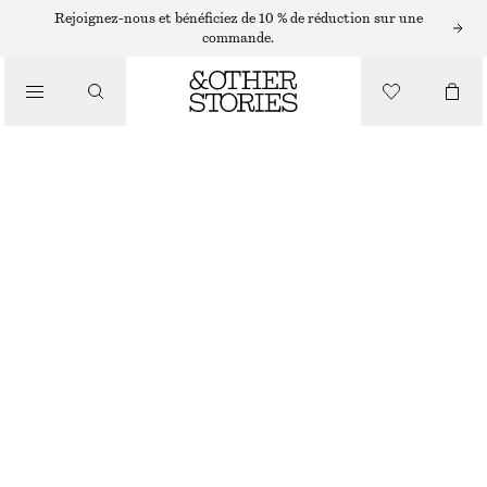
PULLS
Rejoignez-nous et bénéficiez de 10 % de réduction sur une
commande.
/
MAILLES
PULL OVERSIZE EN MAILLE
/
VÊTEMENTS
CHF 229
RUPTURE DE STOCK
BLEU CLAIR
XS
S
M
L