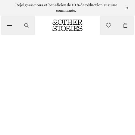
Rejoignez-nous et bénéficiez de 10 % de réduction sur une
/
commande.
HAUTS ET T-SHIRTS
T-SHIRT SURDIMENSIONNÉ EN MAILLE
CHF 45
CHF 89
/
DERNIÈRE CHANCE
VÊTEMENTS
BLANC
XS
S
M
L