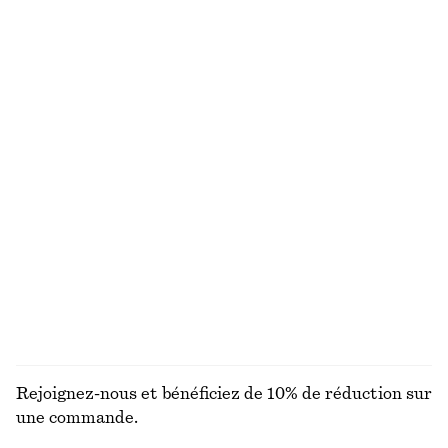
Pantalon en satin à enfiler
T-shirt asymétrique
chf 129
chf 27
chf 55
Nouveauté
Dernière chance
+
1
T-shirt oversize en coton
Sandales à brides croisées
chf 35
chf 65
chf 89
chf 129
Dernière chance
Dernière chance
+
2
T-shirt à nœud
Jupe midi en satin avec cordon de serrage
chf 19
chf 45
chf 39
chf 99
Dernière chance
Dernière chance
DÉCOUVRIR TOUTES LES HAUTS ET T-SHIRTS
Rejoignez-nous et bénéficiez de 10% de réduction sur
une commande.