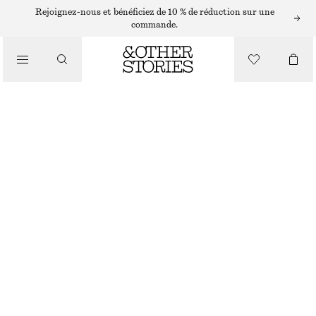
SHORTS
Rejoignez-nous et bénéficiez de 10 % de réduction sur une
commande.
/
PANTALONS
CHEMISE DÉCONTRACTÉE EN JEAN
/
CHF 65
CHF 99
VÊTEMENTS
DERNIÈRE CHANCE
BLEU MOYEN
32
34
36
38
40
42
44