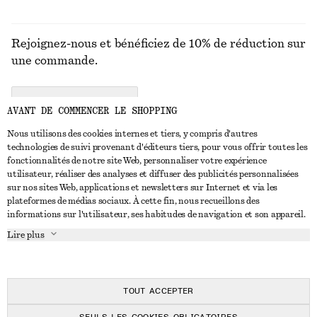
Rejoignez-nous et bénéficiez de 10% de réduction sur
une commande.
CREATE ACCOUNT
AVANT DE COMMENCER LE SHOPPING
Nous utilisons des cookies internes et tiers, y compris d'autres
technologies de suivi provenant d'éditeurs tiers, pour vous offrir toutes les
NOUS CONTACTER
fonctionnalités de notre site Web, personnaliser votre expérience
utilisateur, réaliser des analyses et diffuser des publicités personnalisées
Nous contacter
Instagram
sur nos sites Web, applications et newsletters sur Internet et via les
SERVICE CLIENT
plateformes de médias sociaux. À cette fin, nous recueillons des
Trouver un magasin
Pinterest
informations sur l'utilisateur, ses habitudes de navigation et son appareil.
Paiement
À PROPOS
Affilié(e)s
Facebook
Lire plus
Livraison
À propos de nous
Emplois
Youtube
Retour et remboursement
En cours de réalisation
Presse
TikTok
FAQ
TOUT ACCEPTER
Guide des tailles