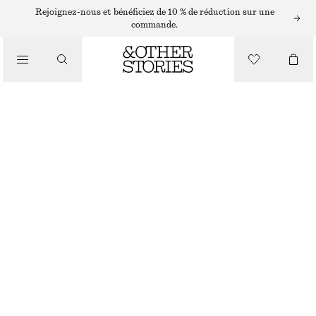
JEANS LARGES
Rejoignez-nous et bénéficiez de 10 % de réduction sur une
commande.
/
JEANS
JEAN LARGE
/
CHF 89
CHF 139
VÊTEMENTS
RUPTURE DE STOCK
ROUGE
32
34
36
38
40
42
44