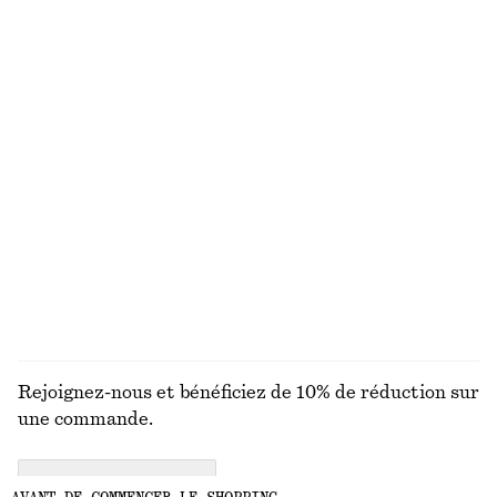
VOUS RECHERCHIEZ AUTRE CHOSE ?
DÉCOUVREZ NOS AUTRES COLLECTIONS
ROBES
JUPES
ACCESSOIRES
HAUTS ET T-
SHIRTS
Rejoignez-nous et bénéficiez de 10% de réduction sur
une commande.
CREATE ACCOUNT