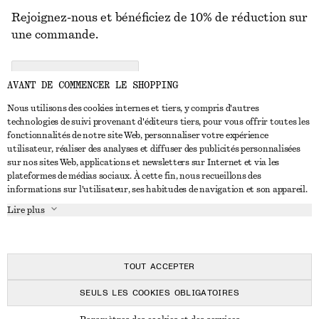
Rejoignez-nous et bénéficiez de 10% de réduction sur
une commande.
CREATE ACCOUNT
AVANT DE COMMENCER LE SHOPPING
Nous utilisons des cookies internes et tiers, y compris d'autres
technologies de suivi provenant d'éditeurs tiers, pour vous offrir toutes les
NOUS CONTACTER
fonctionnalités de notre site Web, personnaliser votre expérience
utilisateur, réaliser des analyses et diffuser des publicités personnalisées
Nous contacter
Instagram
sur nos sites Web, applications et newsletters sur Internet et via les
SERVICE CLIENT
plateformes de médias sociaux. À cette fin, nous recueillons des
Trouver un magasin
Pinterest
informations sur l'utilisateur, ses habitudes de navigation et son appareil.
Paiement
À PROPOS
Affilié(e)s
Facebook
Lire plus
Livraison
À propos de nous
Emplois
Youtube
Retour et remboursement
En cours de réalisation
Presse
TikTok
FAQ
TOUT ACCEPTER
Guide des tailles
SEULS LES COOKIES OBLIGATOIRES
Réduction étudiant
© 2026 & OTHER STORIES