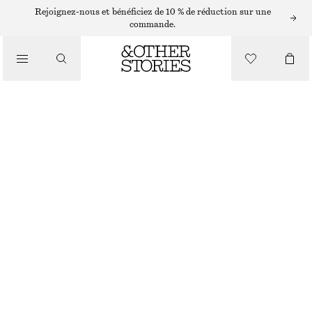
Rejoignez-nous et bénéficiez de 10 % de réduction sur une
/
commande.
HAUTS ET T-SHIRTS
HAUT FRONCÉ EN JERSEY
CHF 55
CHF 99
/
DERNIÈRE CHANCE
VÊTEMENTS
MARRON CLAIR
XS
S
M
L