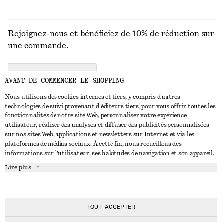
Rejoignez-nous et bénéficiez de 10% de réduction sur
une commande.
CREATE ACCOUNT
AVANT DE COMMENCER LE SHOPPING
Nous utilisons des cookies internes et tiers, y compris d'autres
technologies de suivi provenant d'éditeurs tiers, pour vous offrir toutes les
NOUS CONTACTER
fonctionnalités de notre site Web, personnaliser votre expérience
utilisateur, réaliser des analyses et diffuser des publicités personnalisées
Nous contacter
Instagram
sur nos sites Web, applications et newsletters sur Internet et via les
SERVICE CLIENT
plateformes de médias sociaux. À cette fin, nous recueillons des
Trouver un magasin
Pinterest
informations sur l'utilisateur, ses habitudes de navigation et son appareil.
Paiement
À PROPOS
Affilié(e)s
Facebook
Lire plus
Livraison
À propos de nous
Emplois
Youtube
Retour et remboursement
En cours de réalisation
Presse
TikTok
FAQ
TOUT ACCEPTER
Guide des tailles