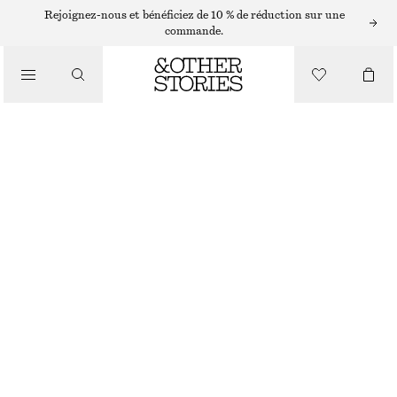
Rejoignez-nous et bénéficiez de 10 % de réduction sur une
/
commande.
HAUTS ET T-SHIRTS
T-SHIRT AUX COUTURES FRONCÉES
CHF 59
/
RUPTURE DE STOCK
VÊTEMENTS
BLANC
XS
S
M
L