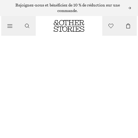
ROBES COURTES
Rejoignez-nous et bénéficiez de 10 % de réduction sur une
commande.
/
ROBES
ROBE PORTEFEUILLE COURTE AVEC FOULARD
/
CHF 55
CHF 139
VÊTEMENTS
DERNIÈRE CHANCE
BLANC
XS
S
M
L