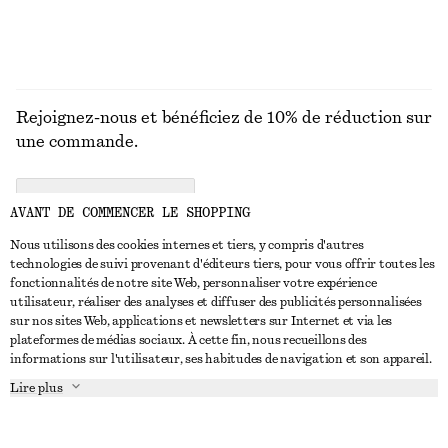
Rejoignez-nous et bénéficiez de 10% de réduction sur
une commande.
CREATE ACCOUNT
AVANT DE COMMENCER LE SHOPPING
Nous utilisons des cookies internes et tiers, y compris d'autres
technologies de suivi provenant d'éditeurs tiers, pour vous offrir toutes les
NOUS CONTACTER
fonctionnalités de notre site Web, personnaliser votre expérience
utilisateur, réaliser des analyses et diffuser des publicités personnalisées
Nous contacter
Instagram
sur nos sites Web, applications et newsletters sur Internet et via les
SERVICE CLIENT
plateformes de médias sociaux. À cette fin, nous recueillons des
Trouver un magasin
Pinterest
informations sur l'utilisateur, ses habitudes de navigation et son appareil.
Paiement
À PROPOS
Affilié(e)s
Facebook
Lire plus
Livraison
À propos de nous
Emplois
Youtube
Retour et remboursement