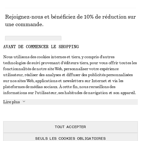
Rejoignez-nous et bénéficiez de 10% de réduction sur
une commande.
CREATE ACCOUNT
AVANT DE COMMENCER LE SHOPPING
Nous utilisons des cookies internes et tiers, y compris d'autres
technologies de suivi provenant d'éditeurs tiers, pour vous offrir toutes les
NOUS CONTACTER
fonctionnalités de notre site Web, personnaliser votre expérience
utilisateur, réaliser des analyses et diffuser des publicités personnalisées
Nous contacter
Instagram
sur nos sites Web, applications et newsletters sur Internet et via les
SERVICE CLIENT
plateformes de médias sociaux. À cette fin, nous recueillons des
Trouver un magasin
Pinterest
informations sur l'utilisateur, ses habitudes de navigation et son appareil.
Paiement
À PROPOS
Affilié(e)s
Facebook
Lire plus
Livraison
À propos de nous
Emplois
Youtube
Retour et remboursement
En cours de réalisation
Presse
TikTok
FAQ
TOUT ACCEPTER
Guide des tailles
SEULS LES COOKIES OBLIGATOIRES