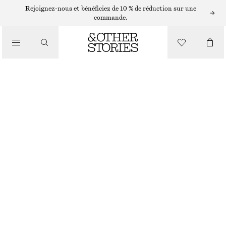
ROBES COURTES
Rejoignez-nous et bénéficiez de 10 % de réduction sur une
commande.
/
ROBES
ROBE PORTEFEUILLE COURTE AVEC FOULARD
/
CHF 65
CHF 139
VÊTEMENTS
DERNIÈRE CHANCE
NOIR
XS
S
M
L