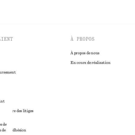
LIENT
À PROPOS
À propos de nous
En cours de réalisation
oursement
ant
diciaire des litiges
ales
s de
s de
ales d’adhésion