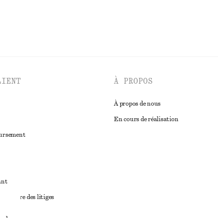
LIENT
À PROPOS
À propos de nous
En cours de réalisation
oursement
ant
diciaire des litiges
ales