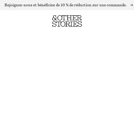
Rejoignez-nous et bénéficiez de 10 % de réduction sur une commande.
CROP TOP À BRETELLES
RUPTURE DE STOCK
MARRON
32
34
36
38
40
42
44
Guide des tailles
TAILLE