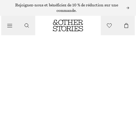
Rejoignez-nous et bénéficiez de 10 % de réduction sur une
commande.
/
HAUTS ET T-SHIRTS
DÉBARDEUR TEXTURÉ
CHF 32
CHF 89
RUPTURE DE STOCK
/
VÊTEMENTS
BLANC
32
34
36
38
40
42
44