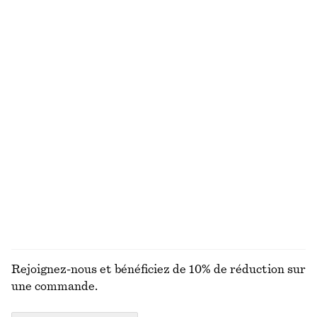
100% coton biologique
Dernière chance
+
7
Sandales à talons épais et brides
Blouse sculpturale à col en V en coton
chf 139
chf 45
chf 99
Dernière chance
+
2
100% coton
Robe midi en satin sans manches
Mini-jupe coupée en biais
chf 139
chf 59
chf 89
Nouveauté
Dernière chance
+
8
DÉCOUVRIR TOUTES LES HAUTS ET T-SHIRTS
Rejoignez-nous et bénéficiez de 10% de réduction sur
une commande.