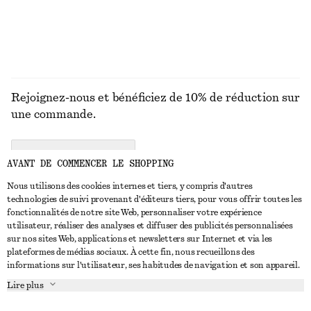
Rejoignez-nous et bénéficiez de 10% de réduction sur
une commande.
CREATE ACCOUNT
AVANT DE COMMENCER LE SHOPPING
Nous utilisons des cookies internes et tiers, y compris d'autres
technologies de suivi provenant d'éditeurs tiers, pour vous offrir toutes les
NOUS CONTACTER
fonctionnalités de notre site Web, personnaliser votre expérience
utilisateur, réaliser des analyses et diffuser des publicités personnalisées
Nous contacter
Instagram
sur nos sites Web, applications et newsletters sur Internet et via les
SERVICE CLIENT
plateformes de médias sociaux. À cette fin, nous recueillons des
Trouver un magasin
Pinterest
informations sur l'utilisateur, ses habitudes de navigation et son appareil.
Paiement
À PROPOS
Affilié(e)s
Facebook
Lire plus
Livraison
À propos de nous
Emplois
Youtube