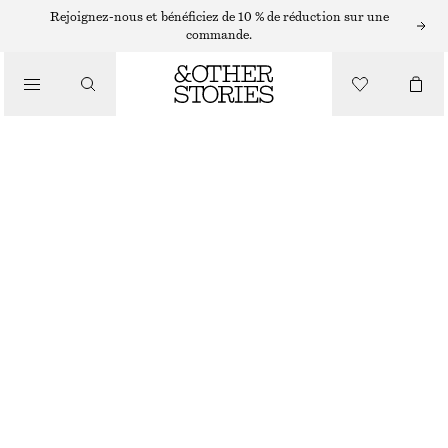
Rejoignez-nous et bénéficiez de 10 % de réduction sur une
commande.
NOUVEAUTÉ
SÉRUM POUR LES CHEVEUX
CHF 10
CHF 19
RUPTURE DE STOCK
SÉRUM POUR LES CHEVEUX
CHOISIR UNE TAILLE