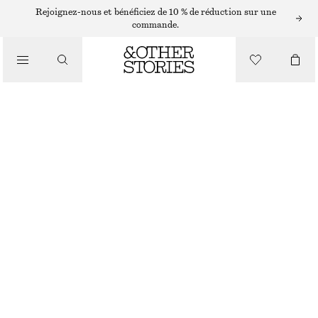
Rejoignez-nous et bénéficiez de 10 % de réduction sur une
/
commande.
CHEMISES ET BLOUSES
BLOUSE À NŒUDS À L’AVANT
CHF 59
CHF 99
/
RUPTURE DE STOCK
VÊTEMENTS
RAYURES BLEUES/ROSES
32
34
36
38
40
42
44