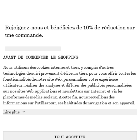
Rejoignez-nous et bénéficiez de 10% de réduction sur
une commande.
CREATE ACCOUNT
AVANT DE COMMENCER LE SHOPPING
Nous utilisons des cookies internes et tiers, y compris d'autres
technologies de suivi provenant d'éditeurs tiers, pour vous offrir toutes les
NOUS CONTACTER
fonctionnalités de notre site Web, personnaliser votre expérience
utilisateur, réaliser des analyses et diffuser des publicités personnalisées
Nous contacter
Instagram
sur nos sites Web, applications et newsletters sur Internet et via les
SERVICE CLIENT
plateformes de médias sociaux. À cette fin, nous recueillons des
Trouver un magasin
Pinterest
informations sur l'utilisateur, ses habitudes de navigation et son appareil.
Paiement
À PROPOS
Affilié(e)s
Facebook
Lire plus
Livraison
À propos de nous
Emplois
Youtube
Retour et remboursement
En cours de réalisation
Presse
TikTok
FAQ
TOUT ACCEPTER