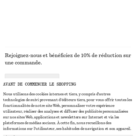
Rejoignez-nous et bénéficiez de 10% de réduction sur
une commande.
CREATE ACCOUNT
AVANT DE COMMENCER LE SHOPPING
Nous utilisons des cookies internes et tiers, y compris d'autres
technologies de suivi provenant d'éditeurs tiers, pour vous offrir toutes les
NOUS CONTACTER
fonctionnalités de notre site Web, personnaliser votre expérience
utilisateur, réaliser des analyses et diffuser des publicités personnalisées
Nous contacter
Instagram
sur nos sites Web, applications et newsletters sur Internet et via les
SERVICE CLIENT
plateformes de médias sociaux. À cette fin, nous recueillons des
Trouver un magasin
Pinterest
informations sur l'utilisateur, ses habitudes de navigation et son appareil.
Paiement
À PROPOS