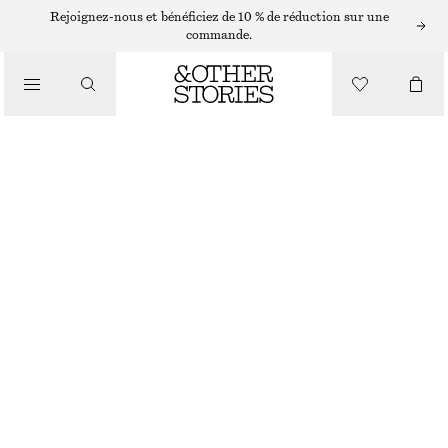
LÈVRES
Rejoignez-nous et bénéficiez de 10 % de réduction sur une
commande.
/
MAQUILLAGE
HOT COFFEE SÉRUM TEINTÉ POUR LES LÈVRES STICKY TOFFEE
CHF 29
/
BEAUTÉ
HOT COFFEE
CHOISIR UNE TAILLE
Trouver en magasin