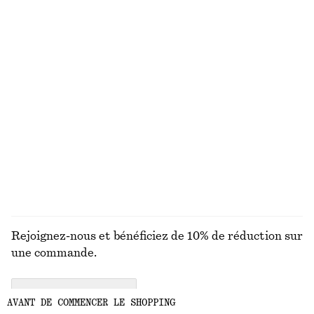
Robe midi en coton
Robe courte en lin
chf 119
chf 119
Nouveauté
Nouveauté
100% coton
100% lin
Bob en paille tressée
Tote bag en cuir
chf 55
chf 249
Nouveauté
DÉCOUVRIR TOUTES LES LUNETTES DE SOLEIL
Rejoignez-nous et bénéficiez de 10% de réduction sur
une commande.
CREATE ACCOUNT
AVANT DE COMMENCER LE SHOPPING