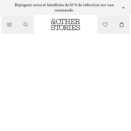
LUNETTES DE SOLEIL
Rejoignez-nous et bénéficiez de 10 % de réduction sur une
commande.
/
LUNETTES DE SOLEIL À MONTURE OVALE MÉTALLIQUE
ACCESSOIRES
CHF 25
CHF 59
RUPTURE DE STOCK
NOIR
ONESIZE
TAILLE