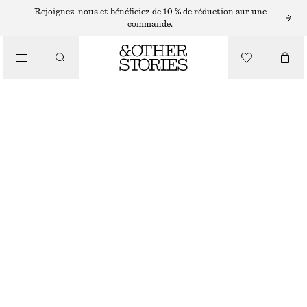
ÉCHARPES ET FOULARDS
Rejoignez-nous et bénéficiez de 10 % de réduction sur une
commande.
CAPE EN LAINE
/
ACCESSOIRES
CHF 169
NOIR
ONESIZE
TAILLE