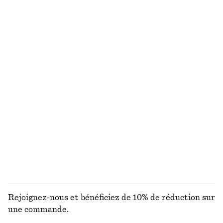
Nouveauté
100% lin
+
2
Robe midi évasée
Robe midi en coton
chf 139
chf 119
Nouveauté
Nouveauté
100% coton
Robe midi en satin sans manches
Bob en paille tressée
chf 139
chf 55
Nouveauté
+
8
DÉCOUVRIR TOUTES LES ÉCHARPES ET FOULARDS
Rejoignez-nous et bénéficiez de 10% de réduction sur
une commande.