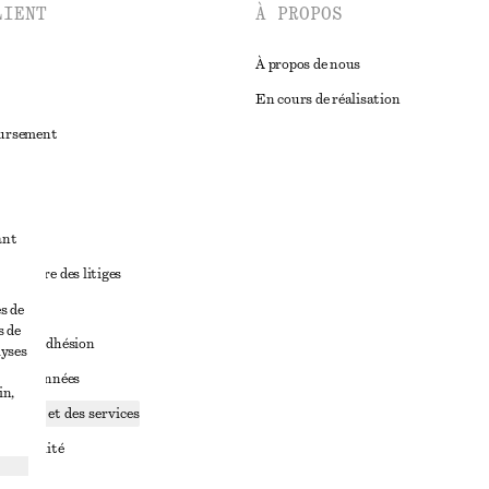
LIENT
À PROPOS
À propos de nous
En cours de réalisation
oursement
ant
diciaire des litiges
ales
s de
s de
ales d’adhésion
lyses
ge de données
in,
ookies et des services
identialité
rvice