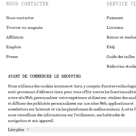
NOUS CONTACTER
SERVICE C
Nous contacter
Paiement
Trouver un magasin
Livraison
Affilié(e)s
Retour et remb
Emplois
FAQ
Presse
Guide des tailles
Réduction étudi
AVANT DE COMMENCER LE SHOPPING
Règlement extraju
Instagram
Conditions génér
Nous utilisons des cookies internes et tiers, y compris d'autres technologie
Pinterest
suivi provenant d'éditeurs tiers, pour vous offrir toutes les fonctionnalité
Conditions génér
Facebook
notre site Web, personnaliser votre expérience utilisateur, réaliser des ana
et diffuser des publicités personnalisées sur nos sites Web, applications et
Cookies et parta
Youtube
newsletters sur Internet et via les plateformes de médias sociaux. À cette f
nous recueillons des informations sur l'utilisateur, ses habitudes de
Paramètres des c
TikTok
navigation et son appareil.
Politique de conf
Lire plus
Conditions de se