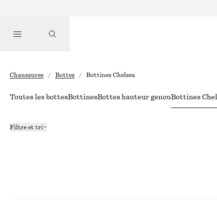
Chaussures
/
Bottes
/
Bottines Chelsea
Toutes les bottes
Bottines
Bottes hauteur genou
Bottines Che
Filtre et tri