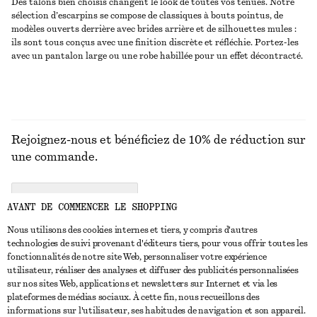
Des talons bien choisis changent le look de toutes vos tenues. Notre
sélection d’escarpins se compose de classiques à bouts pointus, de
modèles ouverts derrière avec brides arrière et de silhouettes mules :
ils sont tous conçus avec une finition discrète et réfléchie. Portez-les
avec un pantalon large ou une robe habillée pour un effet décontracté.
Rejoignez-nous et bénéficiez de 10% de réduction sur
une commande.
CREATE ACCOUNT
AVANT DE COMMENCER LE SHOPPING
Nous utilisons des cookies internes et tiers, y compris d'autres
technologies de suivi provenant d'éditeurs tiers, pour vous offrir toutes les
NOUS CONTACTER
fonctionnalités de notre site Web, personnaliser votre expérience
utilisateur, réaliser des analyses et diffuser des publicités personnalisées
Nous contacter
Instagram
sur nos sites Web, applications et newsletters sur Internet et via les
SERVICE CLIENT
plateformes de médias sociaux. À cette fin, nous recueillons des
Trouver un magasin
Pinterest
informations sur l'utilisateur, ses habitudes de navigation et son appareil.