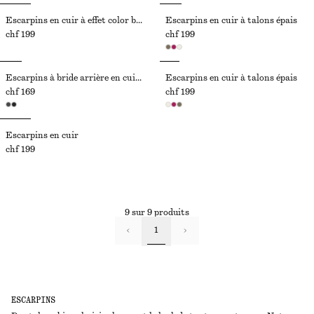
Escarpins en cuir à effet color block
Escarpins en cuir à talons épais
chf 199
chf 199
Escarpins à bride arrière en cuir verni
Escarpins en cuir à talons épais
chf 169
chf 199
Escarpins en cuir
chf 199
9 sur 9 produits
1
ESCARPINS