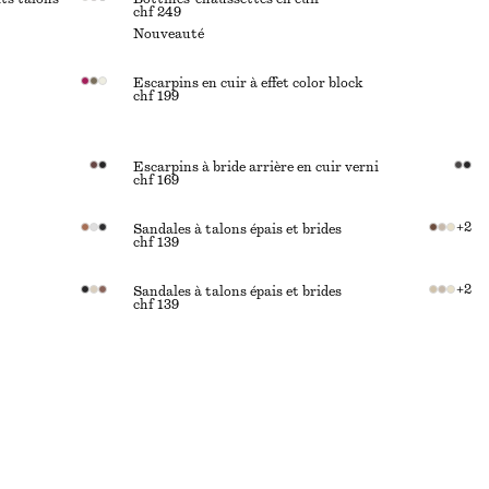
chf 249
Nouveauté
Escarpins en cuir à effet color block
chf 199
Escarpins à bride arrière en cuir verni
chf 169
+
2
Sandales à talons épais et brides
chf 139
+
2
Sandales à talons épais et brides
chf 139