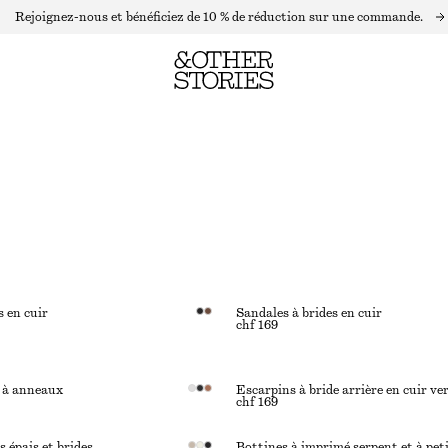
Rejoignez-nous et bénéficiez de 10 % de réduction sur une commande.
s en cuir
Sandales à brides en cuir
chf 169
r à anneaux
Escarpins à bride arrière en cuir ve
chf 169
s épais et brides
Bottines à imprimé serpent et à pet