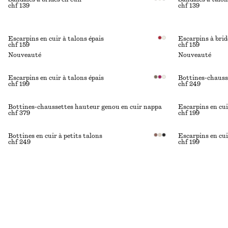
chf 139
chf 139
Escarpins en cuir à talons épais
Escarpins à brid
chf 159
chf 159
Nouveauté
Nouveauté
Escarpins en cuir à talons épais
Bottines-chauss
chf 199
chf 249
Bottines-chaussettes hauteur genou en cuir nappa
Escarpins en cui
chf 379
chf 199
Bottines en cuir à petits talons
Escarpins en cui
chf 249
chf 199