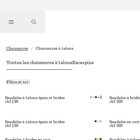
Chaussures
/
Chaussures à talons
Toutes les chaussures à talons
Escarpins
Filtre et tri
+
2
Sandales à talons épais et brides
Sandales à bride
chf 139
chf 169
Sandales à talons épais et brides
Sandales en cui
chf 139
chf 169
Sandales à brides en cuir
Sandales à talon