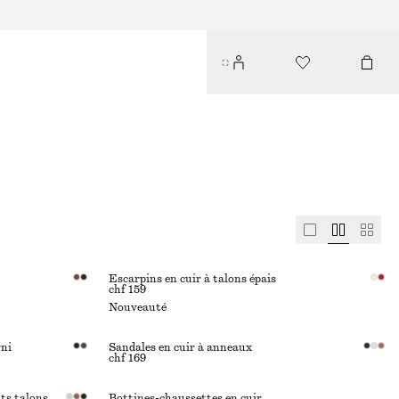
Escarpins en cuir à talons épais
chf 159
Nouveauté
rni
Sandales en cuir à anneaux
chf 169
its talons
Bottines-chaussettes en cuir