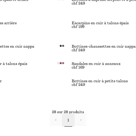
chf 249
es arrière
Escarpins en cuir à talons épais
chf 199
ettes en cuir nappa
Bottines-chaussettes en cuir nappa
chf 249
r à talons épais
Sandales en cuir à anneaux
chf 169
r
Bottines en cuir à petits talons
chf 249
28 sur 28 produits
1