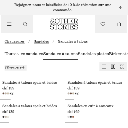
Rejoignez-nous et bénéficiez de 10 % de réduction sur une
commande.
Chaussures
/
Sandales
/
Sandales à talons
Toutes les sandales
Sandales à talons
Sandales plates
Birkenst
Filtre et tri
Sandales à talons épais et brides
Sandales à talons épais et brides
chf 139
chf 139
+
2
+
2
Sandales à talons épais et brides
Sandales en cuir à anneaux
chf 139
chf 169