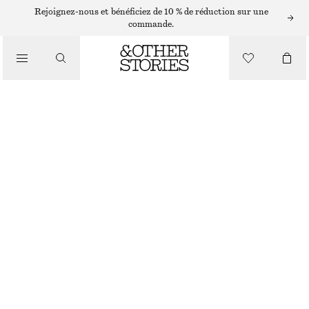
Rejoignez-nous et bénéficiez de 10 % de réduction sur une
commande.
/
MAILLOTS DE BAIN
MAILLOT DE BAIN ASYMÉTRIQUE À DÉCOUPES
€ 79
/
VÊTEMENTS
NOIR
32
34
36
38
40
42
44
Guide des tailles
TAILLE