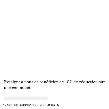
100% coton
Jupe crayon à franges
Maillot de bain à encolure carrée
€ 129
€ 59
Nouveauté
Jean barrel
T-shirt en coton
€ 99
€ 25
Nouveauté
100% coton biologique
+
9
+
5
DÉCOUVRIR TOUTES LES MAILLOTS DE BAIN
Rejoignez-nous et bénéficiez de 10% de réduction sur
une commande.
CREATE ACCOUNT
AVANT DE COMMENCER VOS ACHATS