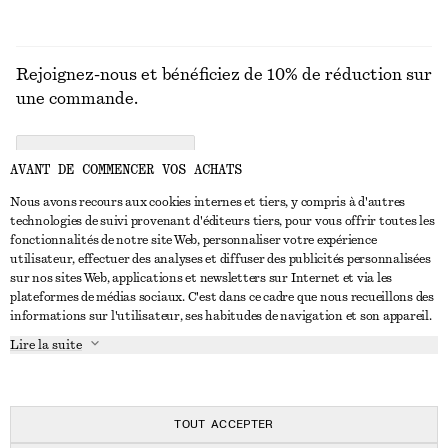
Rejoignez-nous et bénéficiez de 10% de réduction sur
une commande.
CREATE ACCOUNT
AVANT DE COMMENCER VOS ACHATS
Nous avons recours aux cookies internes et tiers, y compris à d'autres
technologies de suivi provenant d'éditeurs tiers, pour vous offrir toutes les
NOUS CONTACTER
fonctionnalités de notre site Web, personnaliser votre expérience
utilisateur, effectuer des analyses et diffuser des publicités personnalisées
Nous contacter
Instagram
sur nos sites Web, applications et newsletters sur Internet et via les
SERVICE CLIENT
plateformes de médias sociaux. C'est dans ce cadre que nous recueillons des
Trouver un magasin
Pinterest
informations sur l'utilisateur, ses habitudes de navigation et son appareil.
Paiement
À PROPOS
Affilié(e)s
Facebook
Lire la suite
Carte cadeau
À propos de nous
Emplois
Youtube
Livraison
En cours de réalisation
Presse
TikTok
Retour et remboursement
TOUT ACCEPTER