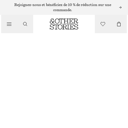
SHORTS
Rejoignez-nous et bénéficiez de 10 % de réduction sur une
commande.
/
PANTALONS
SHORT LONGUEUR GENOU EN DENIM
/
€ 49
€ 79
VÊTEMENTS
DERNIÈRE CHANCE
ÉCRU
32
34
36
38
40
42
44