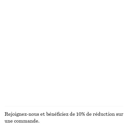
€ 99
€ 45
€ 79
Nouveauté
Dernière chance
Chemise oversize
Jupe midi en satin avec cordon de serrage
€ 79
€ 27
€ 69
100% coton
Dernière chance
Haut drapé en jersey
Robe midi évasée en lin
€ 35
€ 59
€ 99
Dernière chance
Nouveauté
100% lin
DÉCOUVRIR TOUTES LES JUPES
Rejoignez-nous et bénéficiez de 10% de réduction sur
une commande.