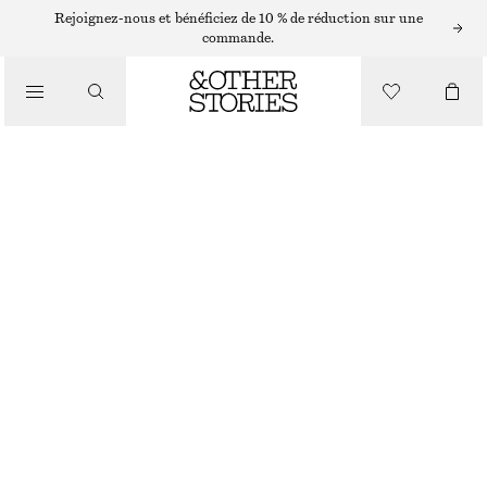
JUPES MIDI
Rejoignez-nous et bénéficiez de 10 % de réduction sur une
commande.
/
JUPES
JUPE LONGUE TRAPÈZE FRONCÉE
/
€ 79
€ 99
VÊTEMENTS
DERNIÈRE CHANCE
BLANC
XS
S
M
L