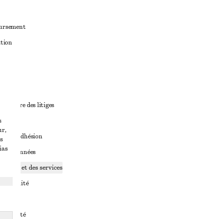
oursement
ation
ant
diciaire des litiges
s
ales
ur,
ales d’adhésion
s
ias
ge de données
ookies et des services
identialité
rvice
essibilité