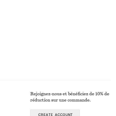
€ 27
€ 69
PRÉC. REMISE :
€ 35
Dernière chance
Crème pour les mains Perfect Pistachio​
10 parfums
€ 5
€ 7
30 ML | € 166.67 / 1 L
Dernière chance
Rejoignez-nous et bénéficiez de 10% de
réduction sur une commande.
CREATE ACCOUNT