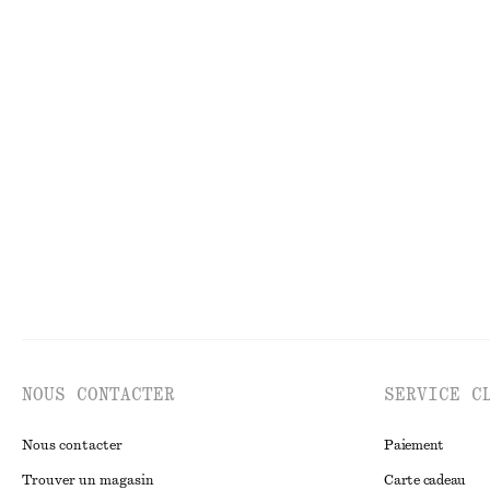
€ 22
€ 39
€ 39
€ 79
Dernière chance
Dernière chance
+
3
Pull en maille
Jupe longue tra
€ 49
€ 69
€ 99
Dernière chance
NOUS CONTACTER
SERVICE C
Nous contacter
Paiement
Trouver un magasin
Carte cadeau