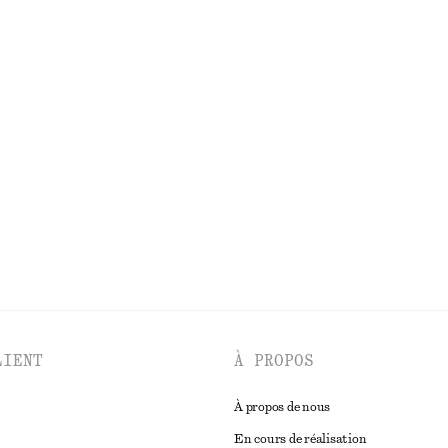
€ 39
€ 79
Dernière chance
pèze froncée
Cardigan côtelé en coton
€ 35
€ 89
Dernière chance
DÉCOUVRIR TOUTES LES CHEMISES ET BLOUSES
LIENT
À PROPOS
À propos de nous
En cours de réalisation