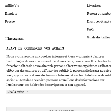
Affilié(e)s
Livraison
Emplois
Retour et remb
Presse
Droit de rétract
FAQ
Guide des tailles
Instagram
Réduction étudi
Pinterest
AVANT DE COMMENCER VOS ACHATS
Règlement extraju
Facebook
Nous avons recours aux cookies internes et tiers, y compris à d'autres
technologies de suivi provenant d'éditeurs tiers, pour vous offrir toutes le
Conditions génér
Youtube
fonctionnalités de notre site Web, personnaliser votre expérience utilisate
Conditions génér
effectuer des analyses et diffuser des publicités personnalisées sur nos site
TikTok
Web, applications et newsletters sur Internet et via les plateformes de méd
Cookies et parta
sociaux. C'est dans ce cadre que nous recueillons des informations sur
l'utilisateur, ses habitudes de navigation et son appareil.
Paramètres des c
Lire la suite
Politique de conf
Conditions de se
Déclaration d'acc