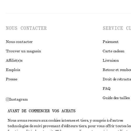
NOUS CONTACTER
SERVICE C
Nous contacter
Paiement
Trouver un magasin
Carte cadeau
Affilié(e)s
Livraison
Emplois
Retour et remb
Presse
Droit de rétract
FAQ
Guide des tailles
Instagram
Réduction étudi
Pinterest
AVANT DE COMMENCER VOS ACHATS
Règlement extraju
Facebook
Nous avons recours aux cookies internes et tiers, y compris à d'autres
technologies de suivi provenant d'éditeurs tiers, pour vous offrir toutes le
Conditions génér
Youtube