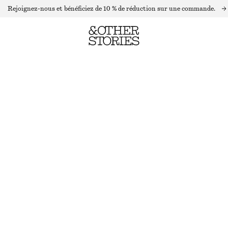
Rejoignez-nous et bénéficiez de 10 % de réduction sur une commande.
PINCE À CHEVEUX DORÉE
RUPTURE DE STOCK
DORÉ
ONESIZE
TAILLE