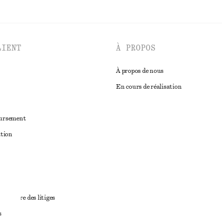
LIENT
À PROPOS
À propos de nous
En cours de réalisation
oursement
ation
ant
diciaire des litiges
s
ales