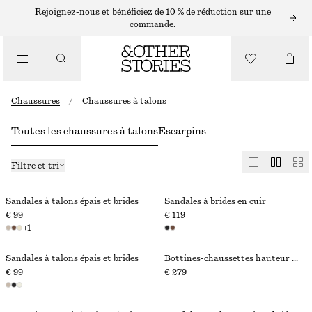
Rejoignez-nous et bénéficiez de 10 % de réduction sur une
commande.
Chaussures
/
Chaussures à talons
Toutes les chaussures à talons
Escarpins
Filtre et tri
Sandales à talons épais et brides
Sandales à brides en cuir
€ 99
€ 119
+
1
Sandales à talons épais et brides
Bottines-chaussettes hauteur genou en cuir nappa
€ 99
€ 279