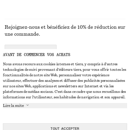
Rejoignez-nous et bénéficiez de 10% de réduction sur
une commande.
CREATE ACCOUNT
AVANT DE COMMENCER VOS ACHATS
Nous avons recours aux cookies internes et tiers, y compris à d'autres
technologies de suivi provenant d'éditeurs tiers, pour vous offrir toutes les
NOUS CONTACTER
fonctionnalités de notre site Web, personnaliser votre expérience
utilisateur, effectuer des analyses et diffuser des publicités personnalisées
Nous contacter
Instagram
sur nos sites Web, applications et newsletters sur Internet et via les
SERVICE CLIENT
plateformes de médias sociaux. C'est dans ce cadre que nous recueillons des
Trouver un magasin
Pinterest
informations sur l'utilisateur, ses habitudes de navigation et son appareil.
Paiement
À PROPOS
Affilié(e)s
Facebook
Lire la suite
Carte cadeau
À propos de nous
Emplois
Youtube
Livraison
En cours de réalisation
Presse
TikTok
Retour et remboursement
TOUT ACCEPTER