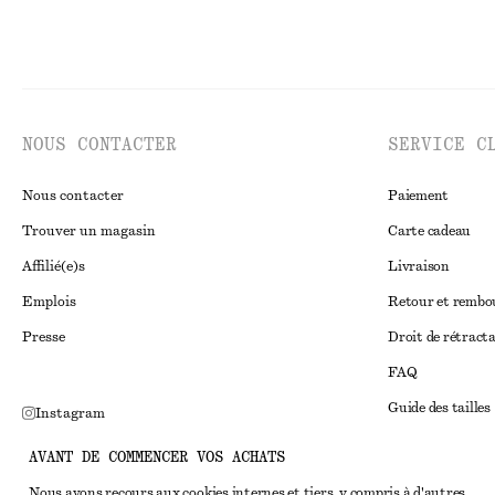
NOUS CONTACTER
SERVICE C
Nous contacter
Paiement
Trouver un magasin
Carte cadeau
Affilié(e)s
Livraison
Emplois
Retour et remb
Presse
Droit de rétract
FAQ
Guide des tailles
Instagram
Réduction étudi
Pinterest
AVANT DE COMMENCER VOS ACHATS
Règlement extraju
Facebook
Nous avons recours aux cookies internes et tiers, y compris à d'autres