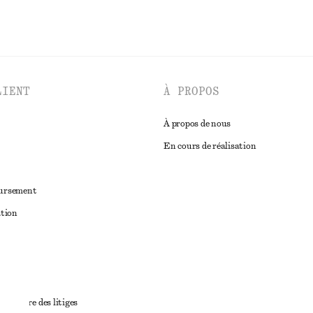
LIENT
À PROPOS
À propos de nous
En cours de réalisation
oursement
ation
ant
diciaire des litiges