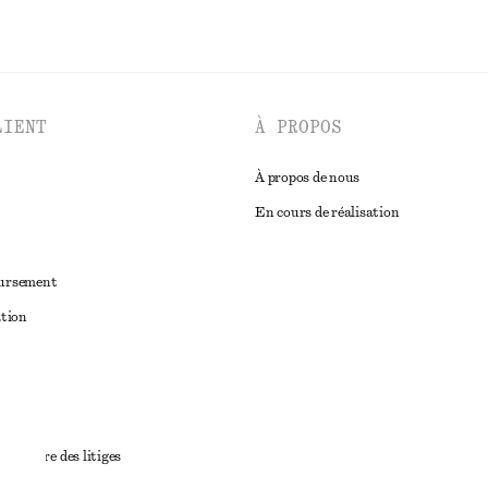
LIENT
À PROPOS
À propos de nous
En cours de réalisation
oursement
ation
ant
diciaire des litiges