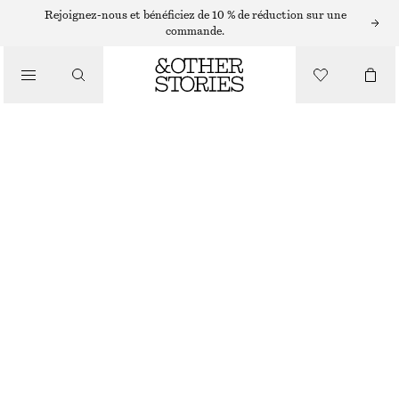
ROBES COURTES
Rejoignez-nous et bénéficiez de 10 % de réduction sur une
commande.
/
ROBES
ROBE COURTE PLISSÉE
/
€ 79
€ 129
VÊTEMENTS
DERNIÈRE CHANCE
CHARTREUSE
32
34
36
38
40
42
44