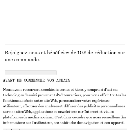
Soie-coton
DÉCOUVRIR TOUTES LES ROBES
Rejoignez-nous et bénéficiez de 10% de réduction sur
une commande.
CREATE ACCOUNT
AVANT DE COMMENCER VOS ACHATS
Nous avons recours aux cookies internes et tiers, y compris à d'autres
technologies de suivi provenant d'éditeurs tiers, pour vous offrir toutes les
NOUS CONTACTER
fonctionnalités de notre site Web, personnaliser votre expérience
utilisateur, effectuer des analyses et diffuser des publicités personnalisées
Nous contacter
Instagram
sur nos sites Web, applications et newsletters sur Internet et via les
SERVICE CLIENT
plateformes de médias sociaux. C'est dans ce cadre que nous recueillons des
Trouver un magasin
Pinterest
informations sur l'utilisateur, ses habitudes de navigation et son appareil.
Paiement
À PROPOS