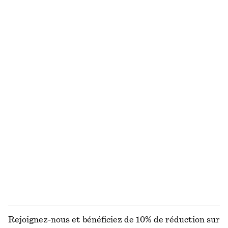
+
2
Chemise décontractée en jean
Cardigan en alpaga mélangé
€ 45
€ 69
€ 35
€ 79
Dernière chance
Dernière chance
Chemise décontractée oversize
Débardeur en satin transparent à motif jacquard
€ 39
€ 69
€ 45
€ 79
Dernière chance
Dernière chance
Robe courte à cordon de serrage
Pantalon en satin à enfiler
€ 49
€ 69
€ 89
Dernière chance
Nouveauté
+
1
DÉCOUVRIR TOUTES LES PANTALONS
Rejoignez-nous et bénéficiez de 10% de réduction sur