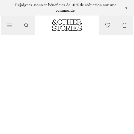
SHORTS
Rejoignez-nous et bénéficiez de 10 % de réduction sur une
commande.
/
PANTALONS
SHORT TRAPÈZE EN SATIN
/
€ 45
€ 79
VÊTEMENTS
DERNIÈRE CHANCE
VERT OLIVE
32
34
36
38
40
42
44