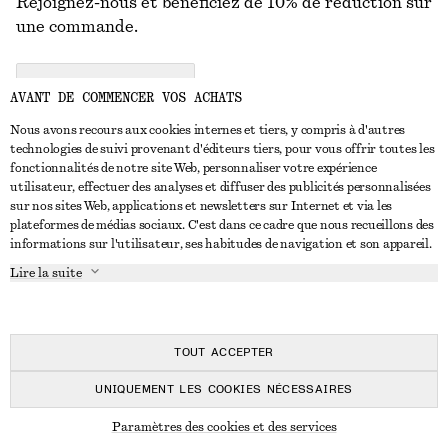
Rejoignez-nous et bénéficiez de 10% de réduction sur
une commande.
CREATE ACCOUNT
AVANT DE COMMENCER VOS ACHATS
Nous avons recours aux cookies internes et tiers, y compris à d'autres
technologies de suivi provenant d'éditeurs tiers, pour vous offrir toutes les
NOUS CONTACTER
fonctionnalités de notre site Web, personnaliser votre expérience
utilisateur, effectuer des analyses et diffuser des publicités personnalisées
Nous contacter
Instagram
sur nos sites Web, applications et newsletters sur Internet et via les
SERVICE CLIENT
plateformes de médias sociaux. C'est dans ce cadre que nous recueillons des
Trouver un magasin
Pinterest
informations sur l'utilisateur, ses habitudes de navigation et son appareil.
Paiement
À PROPOS
Affilié(e)s
Facebook
Lire la suite
Carte cadeau
À propos de nous
Emplois
Youtube
Livraison
En cours de réalisation
Presse
TikTok
Retour et remboursement
TOUT ACCEPTER
Droit de rétractation
UNIQUEMENT LES COOKIES NÉCESSAIRES
FAQ
© 2026 & OTHER STORIES
Paramètres des cookies et des services
Guide des tailles