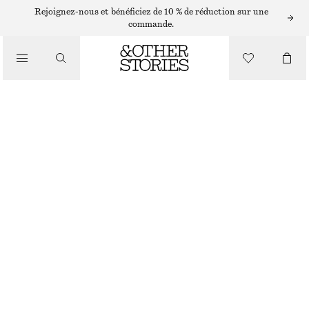
SHORTS
Rejoignez-nous et bénéficiez de 10 % de réduction sur une
commande.
/
PANTALONS
SHORT EN MAILLE POINTELLE
/
€ 35
€ 59
VÊTEMENTS
RUPTURE DE STOCK
VERT CLAIR
XS
S
M
L