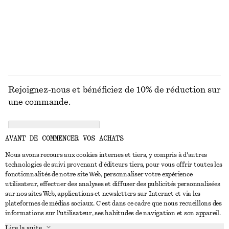
100% lin
+
2
DÉCOUVRIR TOUTES LES CHEMISES ET BLOUSES
Rejoignez-nous et bénéficiez de 10% de réduction sur
une commande.
CREATE ACCOUNT
AVANT DE COMMENCER VOS ACHATS
Nous avons recours aux cookies internes et tiers, y compris à d'autres
technologies de suivi provenant d'éditeurs tiers, pour vous offrir toutes les
NOUS CONTACTER
fonctionnalités de notre site Web, personnaliser votre expérience
utilisateur, effectuer des analyses et diffuser des publicités personnalisées
Nous contacter
Instagram
sur nos sites Web, applications et newsletters sur Internet et via les
SERVICE CLIENT
plateformes de médias sociaux. C'est dans ce cadre que nous recueillons des
Trouver un magasin
Pinterest
informations sur l'utilisateur, ses habitudes de navigation et son appareil.
Paiement
À PROPOS
Affilié(e)s
Facebook
Lire la suite