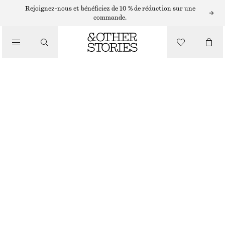
Rejoignez-nous et bénéficiez de 10 % de réduction sur une
/
commande.
CHEMISES ET BLOUSES
BLOUSE BOULE IMPRIMÉE
€ 29
€ 79
PRÉC. REMISE :
€ 35
/
VÊTEMENTS
DERNIÈRE CHANCE
BLEU/IMPRIMÉ
32
34
36
38
40
42
44