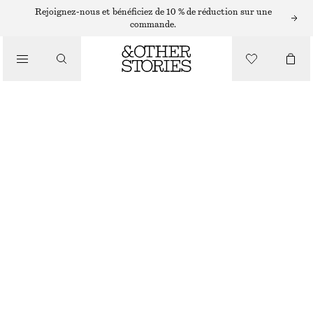
Rejoignez-nous et bénéficiez de 10 % de réduction sur une
commande.
/
HAUTS ET T-SHIRTS
HAUT EN SOIE IMPRIMÉE À CORDON DE SERRAGE
€ 49
€ 99
DERNIÈRE CHANCE
/
VÊTEMENTS
ROUGE PÂLE/MOTIF FLEURI
XS
S
M
L