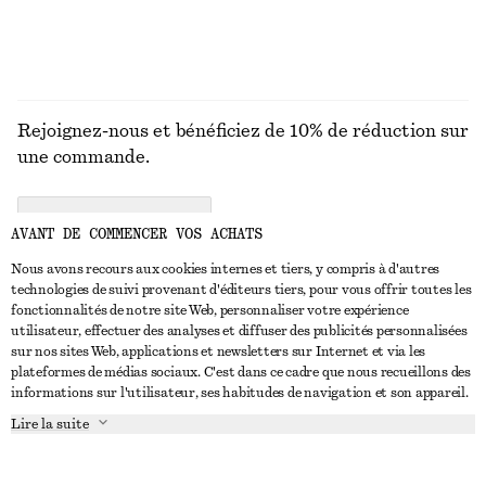
Rejoignez-nous et bénéficiez de 10% de réduction sur
une commande.
CREATE ACCOUNT
AVANT DE COMMENCER VOS ACHATS
Nous avons recours aux cookies internes et tiers, y compris à d'autres
technologies de suivi provenant d'éditeurs tiers, pour vous offrir toutes les
NOUS CONTACTER
fonctionnalités de notre site Web, personnaliser votre expérience
utilisateur, effectuer des analyses et diffuser des publicités personnalisées
Nous contacter
Instagram
sur nos sites Web, applications et newsletters sur Internet et via les
SERVICE CLIENT
plateformes de médias sociaux. C'est dans ce cadre que nous recueillons des
Trouver un magasin
Pinterest
informations sur l'utilisateur, ses habitudes de navigation et son appareil.
Paiement
À PROPOS
Affilié(e)s
Facebook
Lire la suite
Carte cadeau
À propos de nous
Emplois
Youtube
Livraison