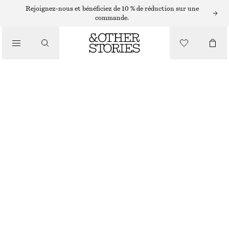
Rejoignez-nous et bénéficiez de 10 % de réduction sur une
commande.
PORTEFEUILLES
POCHETTE PLATE EN RAPHIA
/
SACS
€ 27
€ 39
PRÉC. REMISE :
€ 29
DERNIÈRE CHANCE
BEIGE FONCÉ
ONESIZE