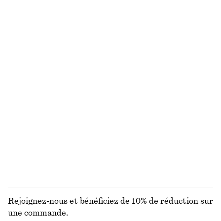
€ 29
€ 69
€ 45
€ 89
Dernière chance
Dernière chance
Brume pour le corps Sicilian Sunrise
Short taille haute en coton
€ 15
€ 59
100% coton
150 G | € 100 / 1 KG
Exclusivité en ligne
9 parfums
Blazer cintré en lin
Sandales à petits talons en cuir
€ 79
€ 149
€ 79
€ 119
Dernière chance
Dernière chance
DÉCOUVRIR TOUTES LES PORTEFEUILLES
Rejoignez-nous et bénéficiez de 10% de réduction sur
une commande.