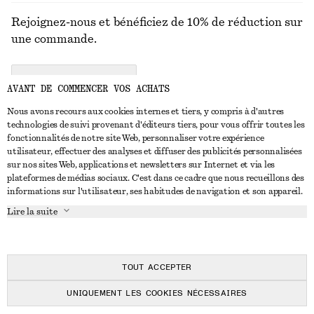
Rejoignez-nous et bénéficiez de 10% de réduction sur
une commande.
CREATE ACCOUNT
AVANT DE COMMENCER VOS ACHATS
Nous avons recours aux cookies internes et tiers, y compris à d'autres
technologies de suivi provenant d'éditeurs tiers, pour vous offrir toutes les
NOUS CONTACTER
fonctionnalités de notre site Web, personnaliser votre expérience
utilisateur, effectuer des analyses et diffuser des publicités personnalisées
Nous contacter
Instagram
sur nos sites Web, applications et newsletters sur Internet et via les
SERVICE CLIENT
plateformes de médias sociaux. C'est dans ce cadre que nous recueillons des
Trouver un magasin
Pinterest
informations sur l'utilisateur, ses habitudes de navigation et son appareil.
Paiement
À PROPOS
Affilié(e)s
Facebook
Lire la suite
Carte cadeau
À propos de nous
Emplois
Youtube
Livraison
En cours de réalisation
Presse
TikTok
Retour et remboursement
TOUT ACCEPTER
Droit de rétractation
UNIQUEMENT LES COOKIES NÉCESSAIRES
FAQ