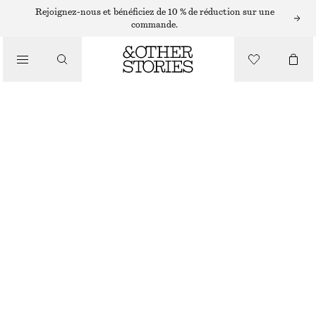
SHORTS
Rejoignez-nous et bénéficiez de 10 % de réduction sur une
commande.
/
PANTALONS
SHORT EN SOIE À CORDON DE SERRAGE
/
€ 69
€ 99
VÊTEMENTS
DERNIÈRE CHANCE
VERT/IMPRIMÉ
XS
S
M
L