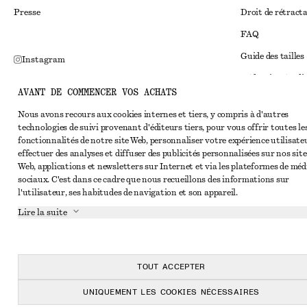
Presse
Droit de rétract
FAQ
Guide des tailles
Instagram
Réduction étudi
Pinterest
AVANT DE COMMENCER VOS ACHATS
Règlement extraju
Facebook
Nous avons recours aux cookies internes et tiers, y compris à d'autres
Conditions génér
Youtube
technologies de suivi provenant d'éditeurs tiers, pour vous offrir toutes le
fonctionnalités de notre site Web, personnaliser votre expérience utilisate
Conditions génér
TikTok
effectuer des analyses et diffuser des publicités personnalisées sur nos site
Cookies et parta
Web, applications et newsletters sur Internet et via les plateformes de méd
sociaux. C'est dans ce cadre que nous recueillons des informations sur
Paramètres des c
l'utilisateur, ses habitudes de navigation et son appareil.
Politique de conf
Lire la suite
Conditions de se
Déclaration d'acc
TOUT ACCEPTER
UNIQUEMENT LES COOKIES NÉCESSAIRES