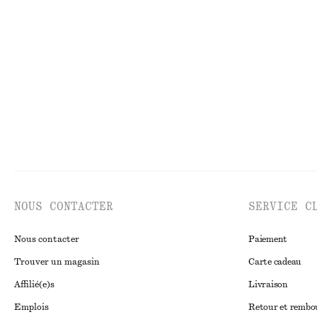
Robe midi en coton
Robe longue à co
€ 79
€ 149
100% coton
Nouveauté
NOUS CONTACTER
SERVICE C
Nous contacter
Paiement
Trouver un magasin
Carte cadeau
Affilié(e)s
Livraison
Emplois
Retour et remb