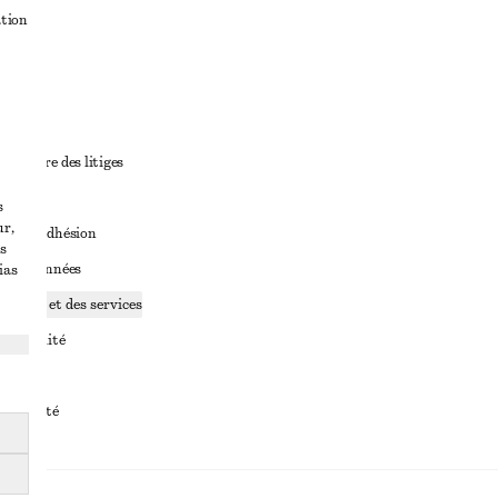
ation
ant
diciaire des litiges
ales
s
ur,
ales d’adhésion
s
ge de données
ias
ookies et des services
identialité
rvice
essibilité