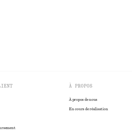
rsage plissé
Robe midi en maille
€ 79
DÉCOUVRIR TOUTES LES ROBES
LIENT
À PROPOS
À propos de nous
En cours de réalisation
oursement