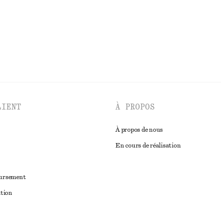
DÉCOUVRIR TOUTES LES PORTEFEUILLES
LIENT
À PROPOS
À propos de nous
En cours de réalisation
oursement
ation