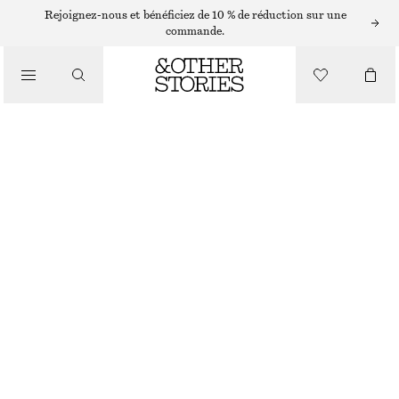
PANTALONS LARGES
Rejoignez-nous et bénéficiez de 10 % de réduction sur une
commande.
/
PANTALONS
PANTALON LARGE
€ 99
/
RUPTURE DE STOCK
VÊTEMENTS
BEIGE POUSSIÉREUX
32
34
36
38
40
42
44