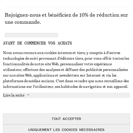
Rejoignez-nous et bénéficiez de 10% de réduction sur
une commande.
CREATE ACCOUNT
AVANT DE COMMENCER VOS ACHATS
Nous avons recours aux cookies internes et tiers, y compris à d'autres
technologies de suivi provenant d'éditeurs tiers, pour vous offrir toutes les
NOUS CONTACTER
fonctionnalités de notre site Web, personnaliser votre expérience
utilisateur, effectuer des analyses et diffuser des publicités personnalisées
Nous contacter
Instagram
sur nos sites Web, applications et newsletters sur Internet et via les
SERVICE CLIENT
plateformes de médias sociaux. C'est dans ce cadre que nous recueillons des
Trouver un magasin
Pinterest
informations sur l'utilisateur, ses habitudes de navigation et son appareil.
Paiement
À PROPOS
Affilié(e)s
Facebook
Lire la suite
Carte cadeau
À propos de nous
Emplois
Youtube
Livraison
En cours de réalisation
Presse
TikTok
Retour et remboursement
TOUT ACCEPTER
Droit de rétractation
UNIQUEMENT LES COOKIES NÉCESSAIRES