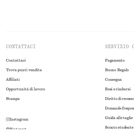
CONTATTACI
SERVIZIO 
Contattaci
Pagamento
Trova punti vendita
Buono Regalo
Affiliati
Consegna
Opportunità di lavoro
Resi e rimborsi
Stampa
Diritto di recess
Domande freque
Guida alle taglie
Instagram
Sconto studente
Pinterest