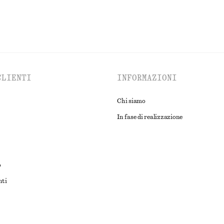
CLIENTI
INFORMAZIONI
Chi siamo
In fase di realizzazione
o
nti