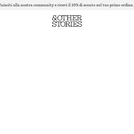
nisciti alla nostra community e ricevi il 10% di sconto sul tuo primo ordine.
CARDIGAN IN MISTO ALPACA
ESAURITO
GREIGE
XS
S
M
L
Guida alle taglie
TAGLIA