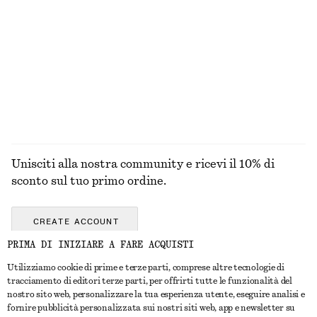
SOPRACCIGLIA
Unisciti alla nostra community e ricevi il 10% di
sconto sul tuo primo ordine.
CREATE ACCOUNT
PRIMA DI INIZIARE A FARE ACQUISTI
Utilizziamo cookie di prime e terze parti, comprese altre tecnologie di
CONTATTACI
tracciamento di editori terze parti, per offrirti tutte le funzionalità del
nostro sito web, personalizzare la tua esperienza utente, eseguire analisi e
Contattaci
Instagram
fornire pubblicità personalizzata sui nostri siti web, app e newsletter su
SERVIZIO CLIENTI