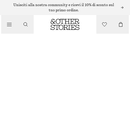
/
Unisciti alla nostra community e ricevi il 10% di sconto sul
CURA DEL CORPO
tuo primo ordine.
CREMA CORPO MIAMI MUSE
/
€ 17
PRODOTTI DI BELLEZZA
350 ML | € 48.57 / 1 L
MIAMI MUSE
+
10
SCEGLI LA TAGLIA
Trova in negozio