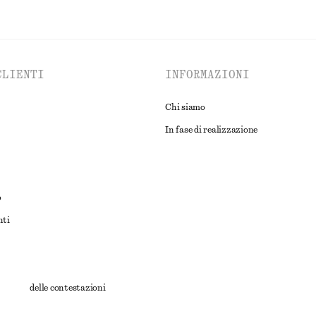
CLIENTI
INFORMAZIONI
Chi siamo
In fase di realizzazione
o
nti
rnativa delle contestazioni
ioni