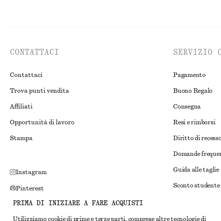
CONTATTACI
SERVIZIO 
Contattaci
Pagamento
Trova punti vendita
Buono Regalo
Affiliati
Consegna
Opportunità di lavoro
Resi e rimborsi
Stampa
Diritto di recess
Domande freque
Guida alle taglie
Instagram
Sconto studente
Pinterest
Risoluzione alte
PRIMA DI INIZIARE A FARE ACQUISTI
Facebook
Termini e condiz
Utilizziamo cookie di prime e terze parti, comprese altre tecnologie di
YouTube