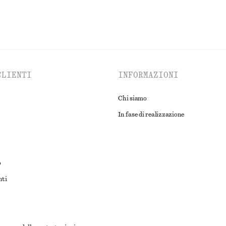
CLIENTI
INFORMAZIONI
Chi siamo
In fase di realizzazione
o
nti