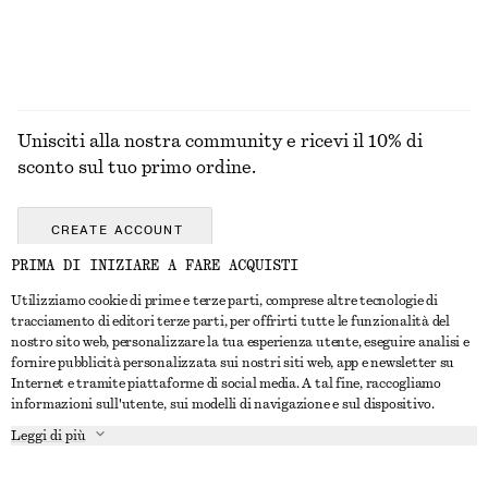
GIOIELLI
Unisciti alla nostra community e ricevi il 10% di
sconto sul tuo primo ordine.
CREATE ACCOUNT
PRIMA DI INIZIARE A FARE ACQUISTI
Utilizziamo cookie di prime e terze parti, comprese altre tecnologie di
CONTATTACI
tracciamento di editori terze parti, per offrirti tutte le funzionalità del
nostro sito web, personalizzare la tua esperienza utente, eseguire analisi e
Contattaci
Instagram
fornire pubblicità personalizzata sui nostri siti web, app e newsletter su
SERVIZIO CLIENTI
Internet e tramite piattaforme di social media. A tal fine, raccogliamo
Trova punti vendita
Pinterest
informazioni sull'utente, sui modelli di navigazione e sul dispositivo.
Pagamento
INFORMAZIONI
Affiliati
Facebook
Leggi di più
Buono Regalo
Chi siamo
Opportunità di lavoro
YouTube
Consegna