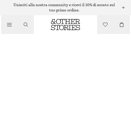
ORECCHINI
Unisciti alla nostra community e ricevi il 10% di sconto sul
tuo primo ordine.
/
GIOIELLI
ORECCHINI A CERCHIO GRANDI
/
€ 25
ACCESSORI
ORO
ONESIZE
TAGLIA