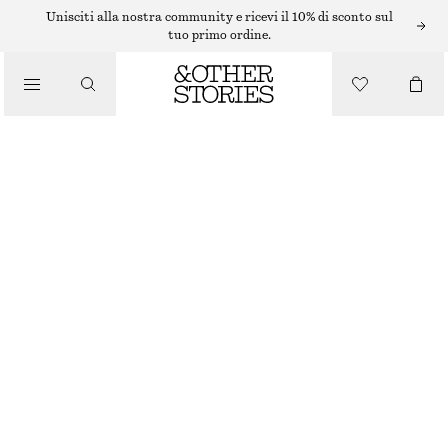
COLLANE
Unisciti alla nostra community e ricevi il 10% di sconto sul
tuo primo ordine.
/
GIOIELLI
COLLANA CON CORDINO E CIONDOLO IN PIETRA
/
ACCESSORI
€ 29
ESAURITO
MARMO VERDE
ONESIZE
TAGLIA