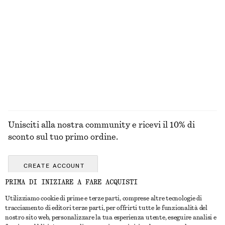
€ 179
€ 499
100% cotone
Bomber lungo
Bomber cropped
€ 149
€ 129
ESPLORA TUTTI I PRODOTTI NELLA CATEGORIA
GIOIELLI
Unisciti alla nostra community e ricevi il 10% di
sconto sul tuo primo ordine.
CREATE ACCOUNT
PRIMA DI INIZIARE A FARE ACQUISTI
Utilizziamo cookie di prime e terze parti, comprese altre tecnologie di
CONTATTACI
tracciamento di editori terze parti, per offrirti tutte le funzionalità del
nostro sito web, personalizzare la tua esperienza utente, eseguire analisi e