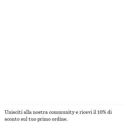
T-shirt a coste
Set di orecchini a cerchio
€ 25
€ 25
Esclusiva online
+
5
Canotta in cotone a coste
Gilet in seta e cotone
€ 22
€ 69
Seta-cotone
+
1
Camicia con pieghe in vita
T-shirt in jersey aderente
€ 69
€ 25
ESPLORA TUTTI I PRODOTTI NELLA CATEGORIA TOP
E T-SHIRT
Unisciti alla nostra community e ricevi il 10% di
sconto sul tuo primo ordine.