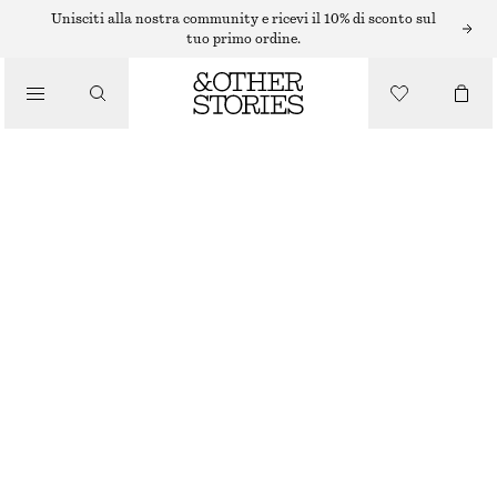
Unisciti alla nostra community e ricevi il 10% di sconto sul
/
tuo primo ordine.
TOP E T-SHIRT
T-SHIRT GIROCOLLO IN COTONE
/
€ 25
ABBIGLIAMENTO
MARRONE
+
13
XS
S
M
L
Guida alle taglie
TAGLIA
SCEGLI LA TAGLIA