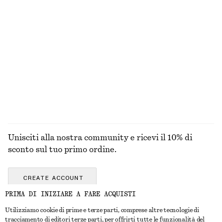
Mini chemisier con lacci
Crop top con arricciature
€ 129
€ 59
Gonna midi in cotone con coulisse
Blusa a portafoglio in cotone
€ 89
€ 79
Cotone-seta
Nuovo
100% cotone
Unisciti alla nostra community e ricevi il 10% di
sconto sul tuo primo ordine.
CREATE ACCOUNT
PRIMA DI INIZIARE A FARE ACQUISTI
Utilizziamo cookie di prime e terze parti, comprese altre tecnologie di
CONTATTACI
tracciamento di editori terze parti, per offrirti tutte le funzionalità del