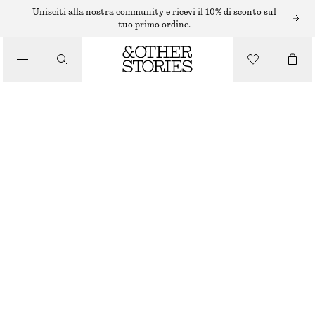
Unisciti alla nostra community e ricevi il 10% di sconto sul
tuo primo ordine.
GONNA MIDI IN COTONE
€ 89
ARANCIONE BRILLANTE
32
34
36
38
40
42
44
Guida alle taglie
TAGLIA