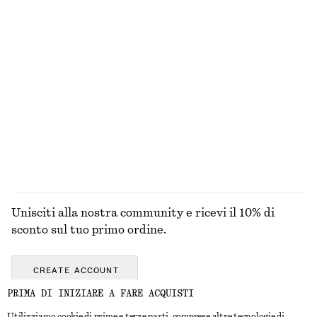
T-shirt boxy in cotone
Borsa tote in paglia
€ 25
€ 89
100% cotone biologico
+
7
Occhiali da sole con montatura ovale
Costume da bagno con scollo squadrato
€ 35
€ 59
+
1
ESPLORA TUTTI I PRODOTTI NELLA CATEGORIA
COSTUMI DA BAGNO
Unisciti alla nostra community e ricevi il 10% di
sconto sul tuo primo ordine.
CREATE ACCOUNT
PRIMA DI INIZIARE A FARE ACQUISTI
Utilizziamo cookie di prime e terze parti, comprese altre tecnologie di