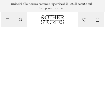
Unisciti alla nostra community e ricevi il 10% di sconto sul
tuo primo ordine.
/
COSTUMI DA BAGNO
COSTUME DA BAGNO CON SCOLLO A V E INCROCIO
€ 69
/
ABBIGLIAMENTO
BLU/BIANCO/MOTIVO A RIGHE
32
34
36
38
40
42
44
Guida alle taglie
TAGLIA