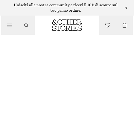
BRACCIALI
Unisciti alla nostra community e ricevi il 10% di sconto sul
tuo primo ordine.
/
GIOIELLI
BRACCIALE CON PERLE D'ACQUA DOLCE
/
€ 39
ACCESSORI
ESAURITO
ARGENTO/BIANCO
XS/S
M/L