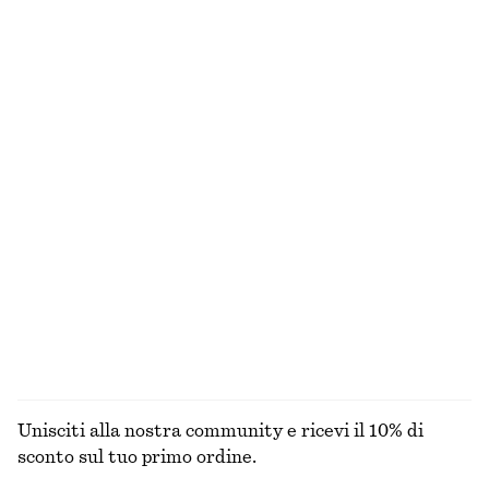
€ 59
€ 79
Esclusiva online
100% cotone
+
3
Orecchini chunky a goccia
Anello iconico a forma di conchiglia
€ 29
€ 29
Slip bikini con laccetti laterali
Mini abito in lino
€ 29
€ 79
Esclusiva online
Nuovo
100% lino
ESPLORA TUTTI I PRODOTTI NELLA CATEGORIA
GIOIELLI
Unisciti alla nostra community e ricevi il 10% di
sconto sul tuo primo ordine.